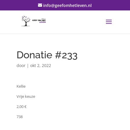
info@geefomhetleven.nl
Donatie #233
door
|
okt 2, 2022
Kellie
Vrije keuze
2,00 €
738